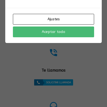
Para cualquier duda o aclaración estamos a su
Ajustes
atención contacte con nosotros y un asesor le
atenderá, puede hacerlo mediante:
Aceptar todo
Te llamamos
SOLICITAR LLAMADA